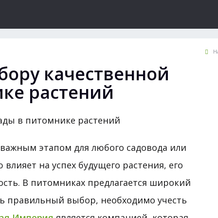
Н
бору качественной
ике растений
 важным этапом для любого садовода или
 влияет на успех будущего растения, его
ость. В питомниках предлагается широкий
ть правильный выбор, необходимо учесть
ая Империя
является компанией, которая