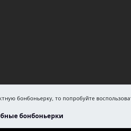
ктную бонбоньерку, то попробуйте воспользоват
дебные бонбоньерки